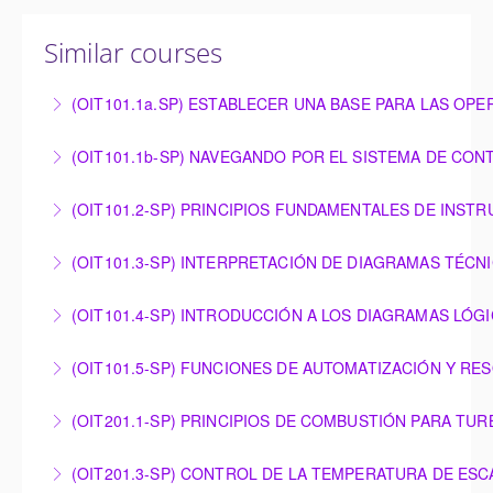
Similar courses
(OIT101.1a.SP) ESTABLECER UNA BASE PARA LAS OP
ESTABLECER UNA BASE PARA LAS OPERACIONES:
(OIT101.1b-SP) NAVEGANDO POR EL SISTEMA DE CON
SINOPSIS DEL HARDWARE BÁSICO OMNIVISE-T3000
NAVEGANDO POR EL SISTEMA DE CONTROL
(OIT101.2-SP) PRINCIPIOS FUNDAMENTALES DE INST
More Information
OMNIVISE-T3000
PRINCIPIOS FUNDAMENTALES DE
(OIT101.3-SP) INTERPRETACIÓN DE DIAGRAMAS TÉCN
More Information
INSTRUMENTACIÓN
INTERPRETACIÓN DE DIAGRAMAS TÉCNICOS
(OIT101.4-SP) INTRODUCCIÓN A LOS DIAGRAMAS LÓG
More Information
More Information
INTRODUCCIÓN A LOS DIAGRAMAS LÓGICOS
(OIT101.5-SP) FUNCIONES DE AUTOMATIZACIÓN Y RE
More Information
FUNCIONES DE AUTOMATIZACIÓN Y RESOLUCIÓN
(OIT201.1-SP) PRINCIPIOS DE COMBUSTIÓN PARA TUR
DE PROBLEMAS – OMNIVISE-T3000
PRINCIPIOS DE COMBUSTIÓN PARA TURBINAS DE
(OIT201.3-SP) CONTROL DE LA TEMPERATURA DE ES
More Information
GAS SIEMENS