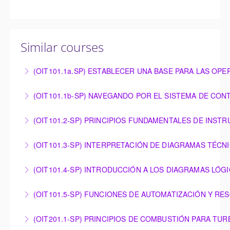
Similar courses
(OIT101.1a.SP) ESTABLECER UNA BASE PARA LAS OP
ESTABLECER UNA BASE PARA LAS OPERACIONES:
(OIT101.1b-SP) NAVEGANDO POR EL SISTEMA DE CON
SINOPSIS DEL HARDWARE BÁSICO OMNIVISE-T3000
NAVEGANDO POR EL SISTEMA DE CONTROL
(OIT101.2-SP) PRINCIPIOS FUNDAMENTALES DE INST
More Information
OMNIVISE-T3000
PRINCIPIOS FUNDAMENTALES DE
(OIT101.3-SP) INTERPRETACIÓN DE DIAGRAMAS TÉCN
More Information
INSTRUMENTACIÓN
INTERPRETACIÓN DE DIAGRAMAS TÉCNICOS
(OIT101.4-SP) INTRODUCCIÓN A LOS DIAGRAMAS LÓG
More Information
More Information
INTRODUCCIÓN A LOS DIAGRAMAS LÓGICOS
(OIT101.5-SP) FUNCIONES DE AUTOMATIZACIÓN Y RE
More Information
FUNCIONES DE AUTOMATIZACIÓN Y RESOLUCIÓN
(OIT201.1-SP) PRINCIPIOS DE COMBUSTIÓN PARA TUR
DE PROBLEMAS – OMNIVISE-T3000