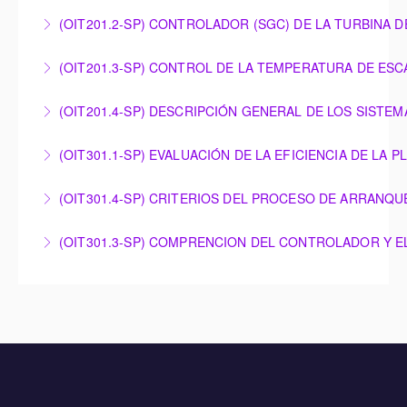
PRINCIPIOS DE COMBUSTIÓN PARA TURBINAS DE
(OIT201.2-SP) CONTROLADOR (SGC) DE LA TURBINA 
More Information
GAS SIEMENS
CONTROLADOR (SGC) DE LA TURBINA DE GAS DE
(OIT201.3-SP) CONTROL DE LA TEMPERATURA DE ES
More Information
SIEMENS ENERGY
CONTROL DE LA TEMPERATURA DE ESCAPE
(OIT201.4-SP) DESCRIPCIÓN GENERAL DE LOS SISTE
More Information
CORREGIDA OTC EN TURBINAS DE GAS SIEMENS
DESCRIPCIÓN GENERAL DE LOS SISTEMAS DE
ENERGY
(OIT301.1-SP) EVALUACIÓN DE LA EFICIENCIA DE L
APOYO DE LAS TURBINAS DE VAPOR
More Information
EVALUACIÓN DE LA EFICIENCIA DE LA PLANTA DE
(OIT301.4-SP) CRITERIOS DEL PROCESO DE ARRANQU
More Information
CICLO COMBINADO PARA MEJORAR LAS
CRITERIOS DEL PROCESO DE ARRANQUE Y PARADA
OPERACIONES
(OIT301.3-SP) COMPRENCION DEL CONTROLADOR Y E
DE LA TURBINA DE VAPOR
More Information
COMPRENCION DEL CONTROLADOR Y EL
More Information
EVALUADOR TERMICO DE LA TURBINA DE LA
TURBINA DE VAPOR
More Information