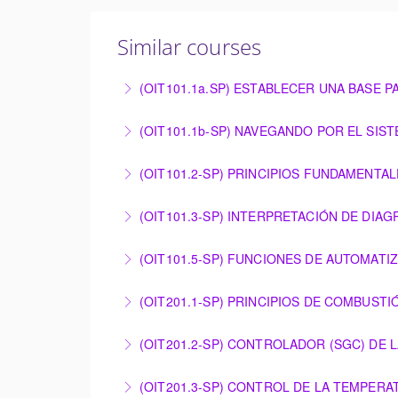
Similar courses
(OIT101.1a.SP) ESTABLECER UNA BASE 
ESTABLECER UNA BASE PARA LAS OPERACIO
(OIT101.1b-SP) NAVEGANDO POR EL SIS
More Information
NAVEGANDO POR EL SISTEMA DE CONTROL 
(OIT101.2-SP) PRINCIPIOS FUNDAMENTA
More Information
PRINCIPIOS FUNDAMENTALES DE INSTRUM
(OIT101.3-SP) INTERPRETACIÓN DE DIA
More Information
INTERPRETACIÓN DE DIAGRAMAS TÉCNICOS
(OIT101.5-SP) FUNCIONES DE AUTOMATI
More Information
FUNCIONES DE AUTOMATIZACIÓN Y RESOLU
(OIT201.1-SP) PRINCIPIOS DE COMBUST
More Information
PRINCIPIOS DE COMBUSTIÓN PARA TURBINA
(OIT201.2-SP) CONTROLADOR (SGC) DE 
More Information
CONTROLADOR (SGC) DE LA TURBINA DE GA
(OIT201.3-SP) CONTROL DE LA TEMPER