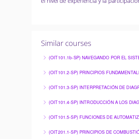
el nivel de experiencia y la participaci
Similar courses
(OIT101.1b-SP) NAVEGANDO POR EL SIS
NAVEGANDO POR EL SISTEMA DE CONTROL 
(OIT101.2-SP) PRINCIPIOS FUNDAMENTA
More Information
PRINCIPIOS FUNDAMENTALES DE INSTRUM
(OIT101.3-SP) INTERPRETACIÓN DE DIA
More Information
INTERPRETACIÓN DE DIAGRAMAS TÉCNICOS
(OIT101.4-SP) INTRODUCCIÓN A LOS DI
More Information
INTRODUCCIÓN A LOS DIAGRAMAS LÓGICO
(OIT101.5-SP) FUNCIONES DE AUTOMATI
More Information
FUNCIONES DE AUTOMATIZACIÓN Y RESOLU
(OIT201.1-SP) PRINCIPIOS DE COMBUST