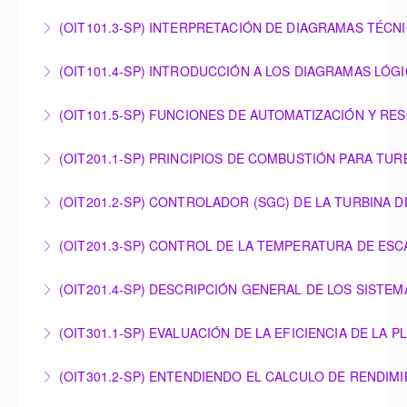
PRINCIPIOS FUNDAMENTALES DE
(OIT101.3-SP) INTERPRETACIÓN DE DIAGRAMAS TÉCN
More Information
INSTRUMENTACIÓN
INTERPRETACIÓN DE DIAGRAMAS TÉCNICOS
(OIT101.4-SP) INTRODUCCIÓN A LOS DIAGRAMAS LÓG
More Information
More Information
INTRODUCCIÓN A LOS DIAGRAMAS LÓGICOS
(OIT101.5-SP) FUNCIONES DE AUTOMATIZACIÓN Y RE
More Information
FUNCIONES DE AUTOMATIZACIÓN Y RESOLUCIÓN
(OIT201.1-SP) PRINCIPIOS DE COMBUSTIÓN PARA TUR
DE PROBLEMAS – OMNIVISE-T3000
PRINCIPIOS DE COMBUSTIÓN PARA TURBINAS DE
(OIT201.2-SP) CONTROLADOR (SGC) DE LA TURBINA 
More Information
GAS SIEMENS
CONTROLADOR (SGC) DE LA TURBINA DE GAS DE
(OIT201.3-SP) CONTROL DE LA TEMPERATURA DE ES
More Information
SIEMENS ENERGY
CONTROL DE LA TEMPERATURA DE ESCAPE
(OIT201.4-SP) DESCRIPCIÓN GENERAL DE LOS SISTE
More Information
CORREGIDA OTC EN TURBINAS DE GAS SIEMENS
DESCRIPCIÓN GENERAL DE LOS SISTEMAS DE
ENERGY
(OIT301.1-SP) EVALUACIÓN DE LA EFICIENCIA DE L
APOYO DE LAS TURBINAS DE VAPOR
More Information
EVALUACIÓN DE LA EFICIENCIA DE LA PLANTA DE
(OIT301.2-SP) ENTENDIENDO EL CALCULO DE RENDIM
More Information
CICLO COMBINADO PARA MEJORAR LAS