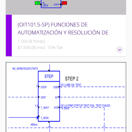
(OIT101.5-SP) FUNCIONES DE
AUTOMATIZACIÓN Y RESOLUCIÓN DE
PROBLEMAS – OMNIVISE-T3000
1 Dia (8 horas)
$1,500.00 excl. 15% Tax
FUNCIONES DE AUTOMATIZACIÓN Y RESOLUCIÓN DE
PROBLEMAS – OMNIVISE-T3000