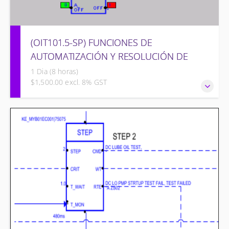
(OIT101.5-SP) FUNCIONES DE
AUTOMATIZACIÓN Y RESOLUCIÓN DE
PROBLEMAS – OMNIVISE-T3000
1 Dia (8 horas)
$1,500.00 excl. 8% GST
FUNCIONES DE AUTOMATIZACIÓN Y RESOLUCIÓN DE
PROBLEMAS – OMNIVISE-T3000