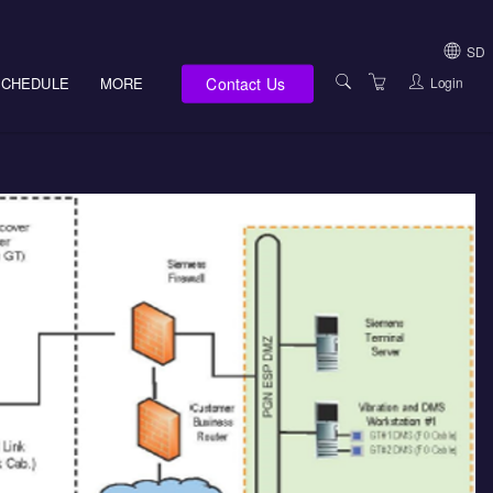
SD
Contact Us
Login
SCHEDULE
MORE
USA (NOT HI, NM,
WV)
E-LEARNING
HAWAII SALES
SERVICES
NEW MEXICO SAL
ABOUT US
SOUTH DAKOTA S
LOCATIONS
WEST VIRGINIA S
SUPPORT TEAM
CANADA SALES
TERMS OF USE
INTERNATIONAL 
PRIVACY NOTICES