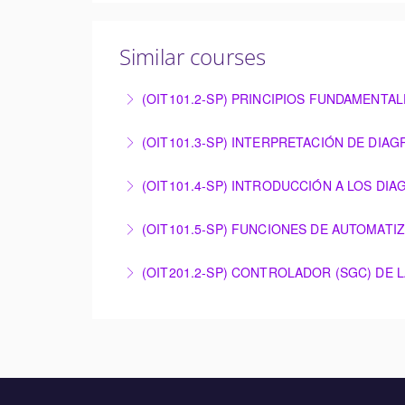
Similar courses
(OIT101.2-SP) PRINCIPIOS FUNDAMENTA
PRINCIPIOS FUNDAMENTALES DE INSTRUM
(OIT101.3-SP) INTERPRETACIÓN DE DIA
More Information
INTERPRETACIÓN DE DIAGRAMAS TÉCNICOS
(OIT101.4-SP) INTRODUCCIÓN A LOS DI
More Information
INTRODUCCIÓN A LOS DIAGRAMAS LÓGICO
(OIT101.5-SP) FUNCIONES DE AUTOMATI
More Information
FUNCIONES DE AUTOMATIZACIÓN Y RESOLU
(OIT201.2-SP) CONTROLADOR (SGC) DE 
More Information
CONTROLADOR (SGC) DE LA TURBINA DE GA
More Information